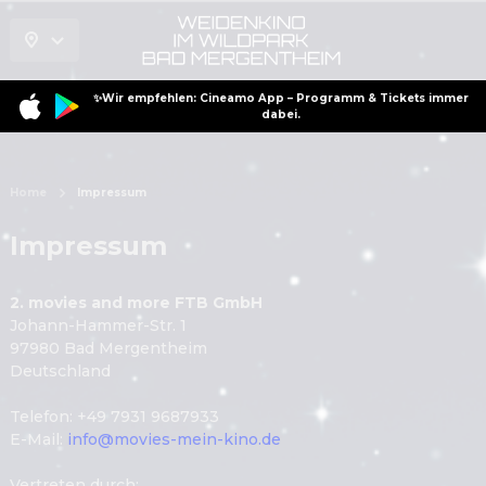
✨Wir empfehlen: Cineamo App – Programm & Tickets immer
dabei.
Home
Impressum
Impressum
2. movies and more FTB GmbH
Johann-Hammer-Str. 1
97980 Bad Mergentheim
Deutschland
Telefon
: 
+49 7931 9687933
E-Mail
:
info@movies-mein-kino.de
Vertreten durch
: